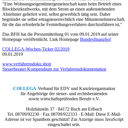
"Eine Wohnungseigentümergemeinschaft kann beim Betrieb eines
Blockheizkraftwerks, mit dem Strom an einen außenstehenden
Abnehmer geliefert wird, selbst gewerblich tätig sein. Daher
begründet sie selbst ertragsteuerrechtlich eine Mitunternehmerschaft,
für die das erforderliche Feststellungsverfahren durchzuführen ist,"
Das BFH hat die Pressemitteilung 01 vom 09.01.2019 auf seiner
Homepage veröffentlicht. Link Homepage
Bundesfinanzhof
COLLEGA-Wochen-Ticker 02/2019
09.01.2019
www.verfahrensdoku.shop
Steuerberater Kompendium zur Verfahrensdokumentation
COLLEGA
-
Verband für EDV und Kanzleiorganisation
für Angehörige der steuer- und rechtsberatenden
sowie wirtschaftsprüfenden Berufe e.V.
Holzhäuseln 37 · 84172 Buch am Erlbach
Tel. 08709/92230 · Fax 08709/922333 · E-Mail:
Diese E-Mail-
Adresse ist vor Spambots geschützt! Zur Anzeige muss JavaScript
eingeschaltet sein.