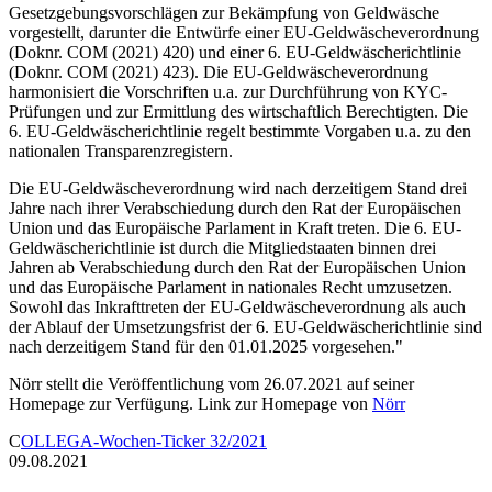
Gesetzgebungsvorschlägen zur Bekämpfung von Geldwäsche
vorgestellt, darunter die Entwürfe einer EU-Geldwäscheverordnung
(Doknr. COM (2021) 420) und einer 6. EU-Geldwäscherichtlinie
(Doknr. COM (2021) 423). Die EU-Geldwäscheverordnung
harmonisiert die Vorschriften u.a. zur Durchführung von KYC-
Prüfungen und zur Ermittlung des wirtschaftlich Berechtigten. Die
6. EU-Geldwäscherichtlinie regelt bestimmte Vorgaben u.a. zu den
nationalen Transparenzregistern.
Die EU-Geldwäscheverordnung wird nach derzeitigem Stand drei
Jahre nach ihrer Verabschiedung durch den Rat der Europäischen
Union und das Europäische Parlament in Kraft treten. Die 6. EU-
Geldwäscherichtlinie ist durch die Mitgliedstaaten binnen drei
Jahren ab Verabschiedung durch den Rat der Europäischen Union
und das Europäische Parlament in nationales Recht umzusetzen.
Sowohl das Inkrafttreten der EU-Geldwäscheverordnung als auch
der Ablauf der Umsetzungsfrist der 6. EU-Geldwäscherichtlinie sind
nach derzeitigem Stand für den 01.01.2025 vorgesehen."
Nörr stellt die Veröffentlichung vom 26.07.2021 auf seiner
Homepage zur Verfügung. Link zur Homepage von
Nörr
C
OLLEGA-Wochen-Ticker 32/2021
09.08.
2021