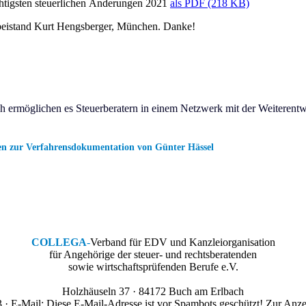
tigsten steuerlichen Änderungen
2021
als PDF (218 KB)
sbeistand Kurt Hengsberger, München. Danke!
 ermöglichen es Steuerberatern in einem Netzwerk mit der Weiterentwick
n zur Verfahrensdokumentation von Günter Hässel
COLLEGA
-
Verband für EDV und Kanzleiorganisation
für Angehörige der steuer- und rechtsberatenden
sowie wirtschaftsprüfenden Berufe e.V.
Holzhäuseln 37 · 84172 Buch am Erlbach
 · E-Mail:
Diese E-Mail-Adresse ist vor Spambots geschützt! Zur Anzei