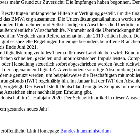
hr etwas mehr Grund zur Zuversicht: Die Impfungen haben begonnen. 
eschäftigten umfangreiche Hilfen zur Verfügung gestellt, um die fina
und das BMWi eng zusammen. Die Unterstützungsmaßnahmen werden stän
 konnten Unternehmen und Selbstständige im Anschluss die Überbrücku
erordentliche Wirtschaftshilfe. Nunmehr soll die Überbrückungshilfe 
nt im Vergleich zum Referenzmonat im Jahr 2019 erlitten haben. Der 
gibt es spezielle Regelungen für einige besonders betroffene Branchen 
bis Ende Juni 2021.
ie Digitalisierung zentrales Thema für unser Land bleiben wird. Bund 
tzlichen schnellen, gezielten und unbürokratischen Impuls leisten. C
oder Herstellung steuerlich sofort abgeschrieben werden (auch rückwir
it der sogenannten Digital-AfA verbundene sofortige Abschreibung ermö
ndemie genutzt werden, um beispielsweise die Beschäftigten mit mobil
Währungsfonds (IWF) regelmäßig hin. Im Januar hat der IWF den Abschlu
d, vorgelegt. Der Bericht stellt Deutschland ein gutes Zeugnis für die 
che Anzeichen einer nachhaltigen Erholung gibt.
ntschaft im 2. Halbjahr 2020. Der Schlaglichtartikel in dieser Ausgab
llem gesundes neues Jahr!
eröffentlicht. Link Homepage
Bundesfinanzministerium