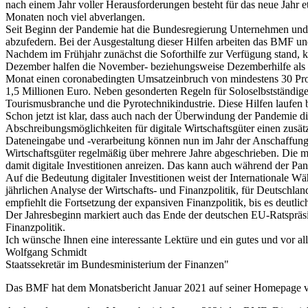
nach einem Jahr voller Herausforderungen besteht für das neue Ja
Monaten noch viel abverlangen.
Seit Beginn der Pandemie hat die Bundesregierung Unternehmen und B
abzufedern. Bei der Ausgestaltung dieser Hilfen arbeiten das BMF 
Nachdem im Frühjahr zunächst die Soforthilfe zur Verfügung stand,
Dezember halfen die November- beziehungsweise Dezemberhilfe als auß
Monat einen coronabedingten Umsatzeinbruch von mindestens 30 Proze
1,5 Millionen Euro. Neben gesonderten Regeln für Soloselbstständige 
Tourismusbranche und die Pyrotechnikindustrie. Diese Hilfen laufen 
Schon jetzt ist klar, dass auch nach der Überwindung der Pandemie d
Abschreibungsmöglichkeiten für digitale Wirtschaftsgüter einen zusä
Dateneingabe und -verarbeitung können nun im Jahr der Anschaffung 
Wirtschaftsgüter regelmäßig über mehrere Jahre abgeschrieben. Die m
damit digitale Investitionen anreizen. Das kann auch während der Pa
Auf die Bedeutung digitaler Investitionen weist der Internationale 
jährlichen Analyse der Wirtschafts- und Finanzpolitik, für Deutschlan
empfiehlt die Fortsetzung der expansiven Finanzpolitik, bis es deutli
Der Jahresbeginn markiert auch das Ende der deutschen EU-Ratspräside
Finanzpolitik.
Ich wünsche Ihnen eine interessante Lektüre und ein gutes und vor a
Wolfgang Schmidt
Staatssekretär im Bundesministerium der Finanzen"
Das BMF hat dem Monatsbericht Januar 2021 auf seiner Homepage v