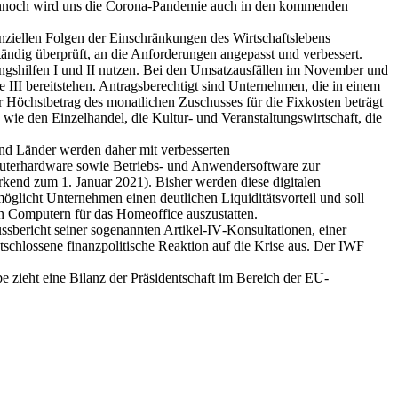
Dennoch wird uns die Corona-Pandemie auch in den kommenden
nziellen Folgen der Einschränkungen des Wirtschaftslebens
dig überprüft, an die Anforderungen angepasst und verbessert.
ngshilfen I und II nutzen. Bei den Umsatzausfällen im November und
III bereitstehen. Antragsberechtigt sind Unternehmen, die in einem
Höchstbetrag des monatlichen Zuschusses für die Fixkosten beträgt
wie den Einzelhandel, die Kultur- und Veranstaltungswirtschaft, die
und Länder werden daher mit verbesserten
omputerhardware sowie Betriebs- und Anwendersoftware zur
kend zum 1. Januar 2021). Bisher werden diese digitalen
glicht Unternehmen einen deutlichen Liquiditätsvorteil und soll
en Computern für das Homeoffice auszustatten.
ssbericht seiner sogenannten Artikel‑IV‑Konsultationen, einer
entschlossene finanzpolitische Reaktion auf die Krise aus. Der IWF
e zieht eine Bilanz der Präsidentschaft im Bereich der EU-