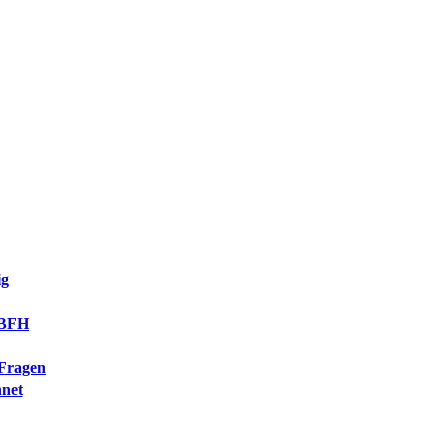
ig
s BFH
 Fragen
hnet