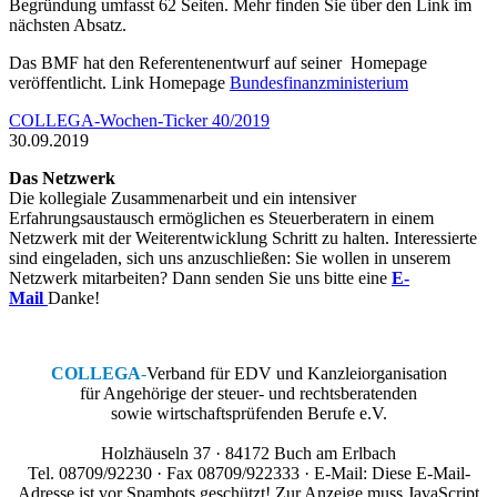
Begründung umfasst 62 Seiten. Mehr finden Sie über den Link im
nächsten Absatz.
Das BMF hat den Referentenentwurf auf seiner Homepage
veröffentlicht. Link Homepage
Bundesfinanzministerium
COLLEGA-Wochen-Ticker 40/2019
30.09.2019
Das Netzwerk
Die kollegiale Zusammenarbeit und ein intensiver
Erfahrungsaustausch ermöglichen es Steuerberatern in einem
Netzwerk mit der Weiterentwicklung Schritt zu halten. Interessierte
sind eingeladen, sich uns anzuschließen: Sie wollen in unserem
Netzwerk mitarbeiten? Dann senden Sie uns bitte eine
E-
Mail
Danke!
COLLEGA
-
Verband für EDV und Kanzleiorganisation
für Angehörige der steuer- und rechtsberatenden
sowie wirtschaftsprüfenden Berufe e.V.
Holzhäuseln 37 · 84172 Buch am Erlbach
Tel. 08709/92230 · Fax 08709/922333 · E-Mail:
Diese E-Mail-
Adresse ist vor Spambots geschützt! Zur Anzeige muss JavaScript