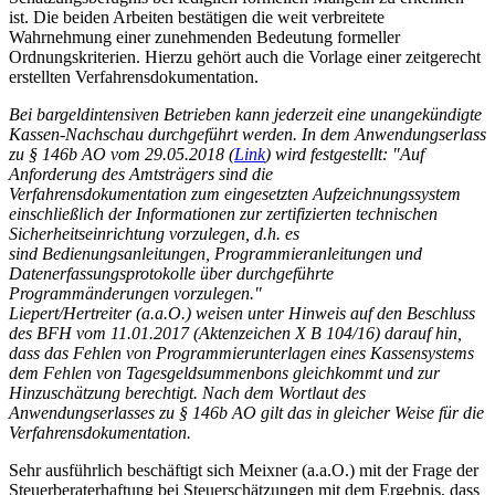
ist. Die beiden Arbeiten bestätigen die weit verbreitete
Wahrnehmung einer zunehmenden Bedeutung formeller
Ordnungskriterien. Hierzu gehört auch die Vorlage einer zeitgerecht
erstellten Verfahrensdokumentation.
Bei bargeldintensiven Betrieben kann jederzeit eine unangekündigte
Kassen-Nachschau durchgeführt werden. In dem Anwendungserlass
zu § 146b AO vom 29.05.2018 (
Link
) wird festgestellt: "Auf
Anforderung des Amtsträgers sind die
Verfahrensdokumentation zum eingesetzten Aufzeichnungssystem
einschließlich der Informationen zur zertifizierten technischen
Sicherheitseinrichtung vorzulegen, d.h. es
sind Bedienungsanleitungen, Programmieranleitungen und
Datenerfassungsprotokolle über durchgeführte
Programmänderungen vorzulegen."
Liepert/Hertreiter (a.a.O.) weisen unter Hinweis auf den Beschluss
des BFH vom 11.01.2017 (Aktenzeichen X B 104/16) darauf hin,
dass das Fehlen von Programmierunterlagen eines Kassensystems
dem Fehlen von Tagesgeldsummenbons gleichkommt und zur
Hinzuschätzung berechtigt. Nach dem Wortlaut des
Anwendungserlasses zu § 146b AO gilt das in gleicher Weise für die
Verfahrensdokumentation.
Sehr ausführlich beschäftigt sich Meixner (a.a.O.) mit der Frage der
Steuerberaterhaftung bei Steuerschätzungen mit dem Ergebnis, dass