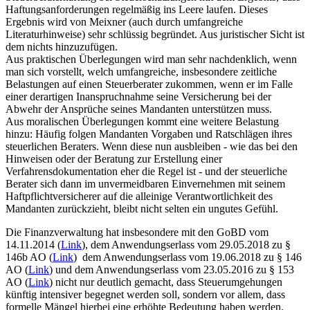
Haftungsanforderungen regelmäßig ins Leere laufen. Dieses
Ergebnis wird von Meixner (auch durch umfangreiche
Literaturhinweise) sehr schlüssig begründet. Aus juristischer Sicht ist
dem nichts hinzuzufügen.
Aus praktischen Überlegungen wird man sehr nachdenklich, wenn
man sich vorstellt, welch umfangreiche, insbesondere zeitliche
Belastungen auf einen Steuerberater zukommen, wenn er im Falle
einer derartigen Inanspruchnahme seine Versicherung bei der
Abwehr der Ansprüche seines Mandanten unterstützen muss.
Aus moralischen Überlegungen kommt eine weitere Belastung
hinzu: Häufig folgen Mandanten Vorgaben und Ratschlägen ihres
steuerlichen Beraters. Wenn diese nun ausbleiben - wie das bei den
Hinweisen oder der Beratung zur Erstellung einer
Verfahrensdokumentation eher die Regel ist - und der steuerliche
Berater sich dann im unvermeidbaren Einvernehmen mit seinem
Haftpflichtversicherer auf die alleinige Verantwortlichkeit des
Mandanten zurückzieht, bleibt nicht selten ein ungutes Gefühl.
Die Finanzverwaltung hat insbesondere mit den GoBD vom
14.11.2014 (
Link
), dem Anwendungserlass vom 29.05.2018 zu §
146b AO (
Link
) dem Anwendungserlass vom 19.06.2018 zu § 146
AO (
Link
) und dem Anwendungserlass vom 23.05.2016 zu § 153
AO (
Link
) nicht nur deutlich gemacht, dass Steuerumgehungen
künftig intensiver begegnet werden soll, sondern vor allem, dass
formelle Mängel hierbei eine erhöhte Bedeutung haben werden.