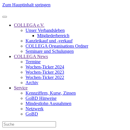
fuer-
Zum Hauptinhalt springen
2016-
werden-
ab-
maerz-
COLLEGA e.V.
in-
Unser Verbandsleben
den-
Mitgliederbereich
finanzaemtern-
Kanzleikauf und -verkauf
bearbeitet-
COLLEGA Organisations Ordner
150565.html
Seminare und Schulungen
COLLEGA News
Termine
Wochen-Ticker 2024
Wochen-Ticker 2023
Wochen-Ticker 2022
Archiv
Service
Kennziffern, Kurse, Zinsen
GoBD Hinweise
Mindestlohn Ausnahmen
Netzwerk
GoBD